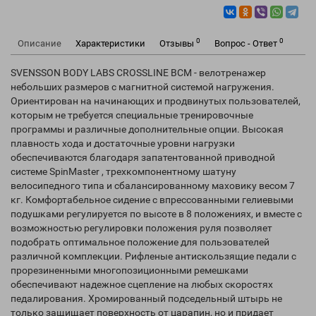
0
0
Описание
Характеристики
Отзывы
Вопрос - Ответ
SVENSSON BODY LABS CROSSLINE BCM - велотренажер
небольших размеров с магнитной системой нагружения.
Ориентирован на начинающих и продвинутых пользователей,
которым не требуется специальные тренировочные
программы и различные дополнительные опции. Высокая
плавность хода и достаточные уровни нагрузки
обеспечиваются благодаря запатентованной приводной
системе SpinMaster , трехкомпонентному шатуну
велосипедного типа и сбалансированному маховику весом 7
кг. Комфортабельное сидение с впрессованными гелиевыми
подушками регулируется по высоте в 8 положениях, и вместе с
возможностью регулировки положения руля позволяет
подобрать оптимальное положение для пользователей
различной комплекции. Рифленые антискользящие педали с
прорезиненными многопозиционными ремешками
обеспечивают надежное сцепление на любых скоростях
педалирования. Хромированный подседельный штырь не
только защищает поверхность от царапин, но и придает