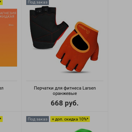
*
Под заказ
мл
Перчатки для фитнеса Larsen
оранжевые
668 руб.
*
Под заказ
+ доп. скидка 10%*