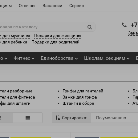
ациям
Отзывы
Вакансии
Сервис
+7
Зака
и для мужчины
Подарки для женщины
 для ребенка
Подарки для родителей
зо
Фитнес
Единоборства
Школам, секциям
тели разборные
Грифы для гантелей
Бл
тели для фитнеса
Замки для грифа
Ги
фы для штанги
Штанги в сборе
Ат
Сортировка: