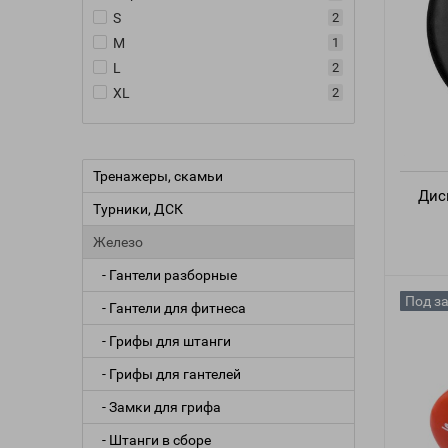
S
2
M
1
L
2
XL
2
Тренажеры, скамьи
Дис
Турники, ДСК
Железо
- Гантели разборные
Под з
- Гантели для фитнеса
- Грифы для штанги
- Грифы для гантелей
- Замки для грифа
- Штанги в сборе