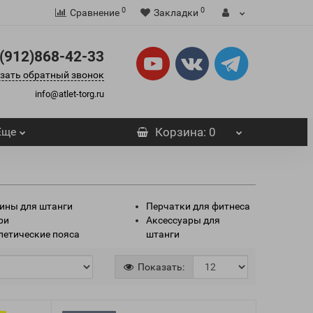
0
0
Сравнение
Закладки
(912)868-42-33
зать обратный звонок
info@atlet-torg.ru
Еще
Корзина
: 0
ины для штанги
Перчатки для фитнеса
ри
Аксессуары для
летические пояса
штанги
Показать: