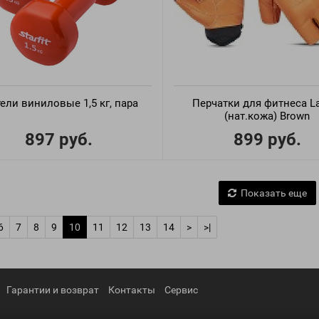
тели виниловые 1,5 кг, пара
Перчатки для фитнеса L
(нат.кожа) Brown
897 руб.
899 руб.
Показать еще
6
7
8
9
10
11
12
13
14
>
>|
Гарантии и возврат
Контакты
Сервис