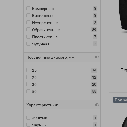
Бамперные
8
Виниловые
8
Неопреновые
2
Обрезиненные
89
Пластиковые
7
Чугунная
2
Посадочный диаметр, мм:
Пе
25
14
26
12
30
20
50
55
Под з
Характеристики:
Желтый
1
Черный
1