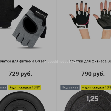
рчатки для фитнеса Larsen
Перчатки для фитнеса S
The content
could not be loaded.
729 руб.
790 руб.
аказ
+доп. скидка 10%*
Под заказ
+ доп. скидка 10