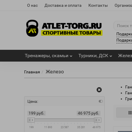
О нас
Доставка и оплата
Контакты
Организ
Подарк
Подарки
Тренажеры, скамьи
Турники, ДСК
Желе
Железо
Главная
Ган
Ган
Гри
Цена:
199 руб.
46 975 руб.
199
11 893
23 587
35 281
46 975