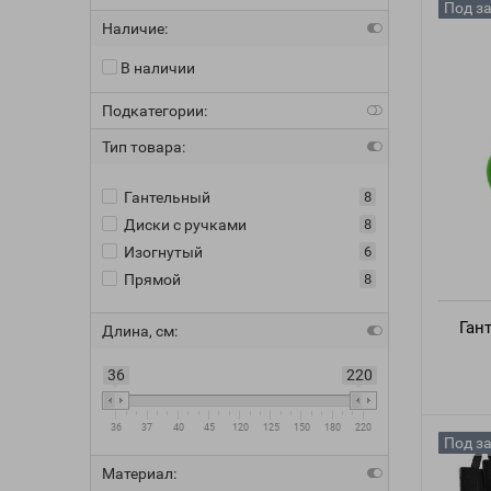
Под з
Наличие:
В наличии
Подкатегории:
Тип товара:
Гантельный
8
Диски с ручками
8
Изогнутый
6
Прямой
8
Ган
Длина, см:
36
220
36
37
40
45
120
125
150
180
220
Под з
Материал: