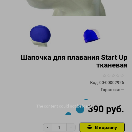
Шапочка для плавания Start Up
тканевая
Код:
00-00002926
Гарантия: —
390 руб.
The content
could not be loaded.
-
В корзину
+