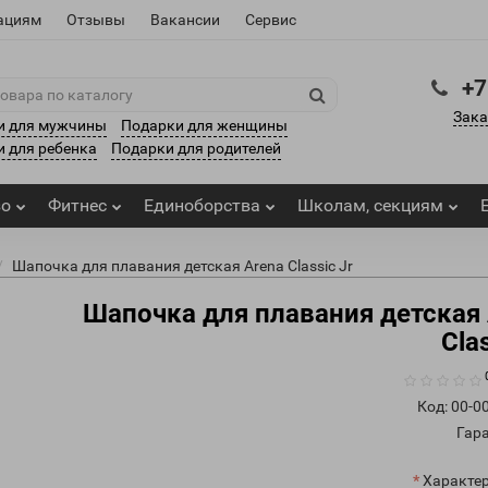
ациям
Отзывы
Вакансии
Сервис
+7
Зака
и для мужчины
Подарки для женщины
 для ребенка
Подарки для родителей
зо
Фитнес
Единоборства
Школам, секциям
Шапочка для плавания детская Arena Classic Jr
Шапочка для плавания детская 
Clas
Код:
00-0
Гар
Характер