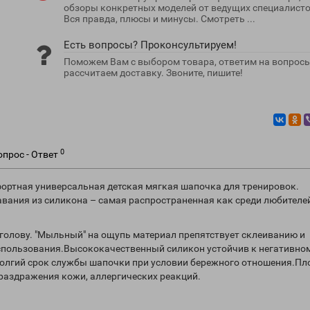
обзоры конкретных моделей от ведущих специалисто
Вся правда, плюсы и минусы. Смотреть ...
Есть вопросы? Проконсультируем!
Поможем Вам с выбором товара, ответим на вопросы
рассчитаем доставку. Звоните, пишите!
0
опрос - Ответ
мфортная универсальная детская мягкая шапочка для тренировок.
ания из силикона – самая распространенная как среди любителей
а голову. "Мыльный" на ощупь материал препятствует склеиванию и
использования.Высококачественный силикон устойчив к негативно
долгий срок службы шапочки при условии бережного отношения.Пл
раздражения кожи, аллергических реакций.