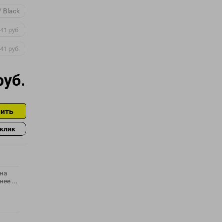
/ Black
41 руб.
41 руб.
руб.
ить
 клик
 на
ее ...