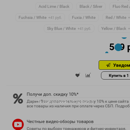
Acid Lime / Black
Black / Silver
Fluo Red 
Fuchsia / White
Fuxia / White
Red / White
+41 руб.
+
Sky Blue / White
Yellow / Black
+41 руб.
+
549 
Уведом
Купить в 1
Получи доп. скидку 10%*
Дарим Вам дополнительную скидку 10% к цене сайта
The content
could not be loaded.
все товары из наличия при оплате через СБП. Подробн
Честные видео-обзоры товаров
Советы по выбору тренажеров и фитнес-инвентаря,