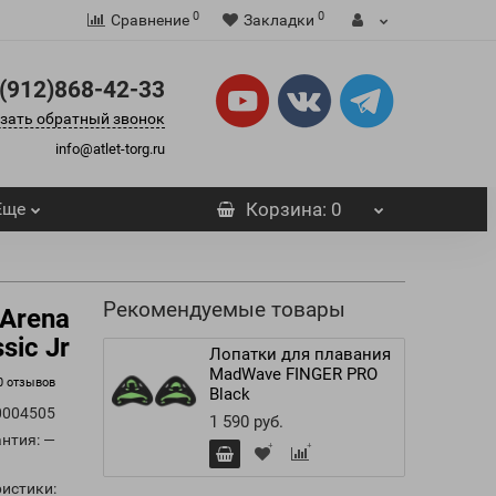
0
0
Сравнение
Закладки
(912)868-42-33
зать обратный звонок
info@atlet-torg.ru
Еще
Корзина
: 0
Рекомендуемые товары
Arena
sic Jr
Лопатки для плавания
MadWave FINGER PRO
0 отзывов
Black
0004505
1 590 руб.
антия: —
истики: