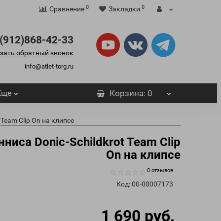
0
0
Сравнение
Закладки
(912)868-42-33
зать обратный звонок
info@atlet-torg.ru
Еще
Корзина
: 0
 Team Clip On на клипсе
ниса Donic-Schildkrot Team Clip
On на клипсе
0 отзывов
Код:
00-00007173
1 690 руб.