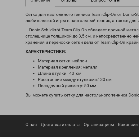
Описание
Отзывы
Вопрос - Ответ
Сетка для настольного тенниса Team Clip-On от Donic
любительской игры в настольный теннис, а также для и
Donic-Schildkröt Team Clip-On обладает прочной ме
столешнице толщиной до 3,5 см. и непосредственно не
хранения и переноски сетки делают Team Clip-On край
ХАРАКТЕРИСТИКИ:
Материал сетки: нейлон
Материал крепления: металл
Длина втулки: 40 см
Расстояние между втулками:130 см
Посадочный диаметр: 50 мм
Вы можете купить cетку для настольного тенниса Donic
О нас
Доставка и оплата
Организациям
Вакансии