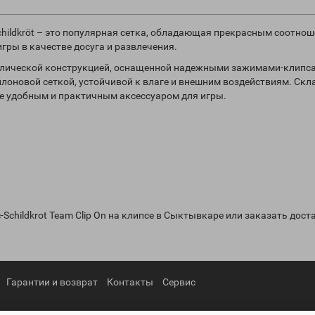
-Schildkröt – это популярная сетка, обладающая прекрасным соотно
гры в качестве досуга и развлечения.
таллической конструкцией, оснащенной надежными зажимами-клипс
йлоновой сеткой, устойчивой к влаге и внешним воздействиям. Скл
не удобным и практичным аксессуаром для игры.
-Schildkrot Team Clip On на клипсе в Сыктывкаре или заказать дост
Гарантии и возврат
Контакты
Сервис