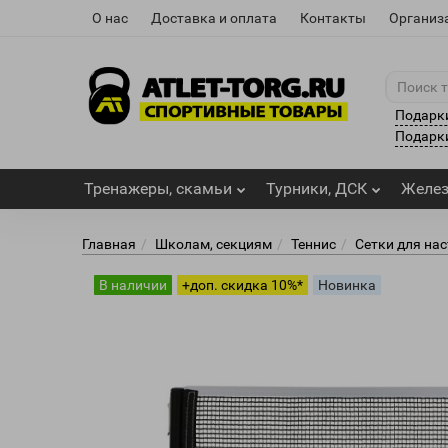
О нас
Доставка и оплата
Контакты
Организ
Подарк
Подарки
Тренажеры, скамьи
Турники, ДСК
Желе
Главная
Школам, секциям
Теннис
Сетки для на
В наличии
+доп. скидка 10%*
Новинка