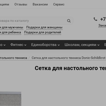
ациям
Отзывы
Вакансии
Сервис
+7
Зака
и для мужчины
Подарки для женщины
 для ребенка
Подарки для родителей
зо
Фитнес
Единоборства
Школам, секциям
стольного тенниса
Сетка для настольного тенниса Donic-Schildkrot
Сетка для настольного тен