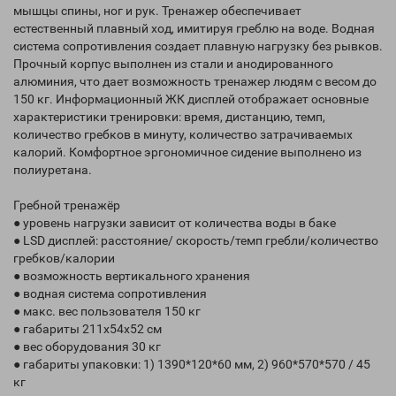
мышцы спины, ног и рук. Тренажер обеспечивает
естественный плавный ход, имитируя греблю на воде. Водная
система сопротивления создает плавную нагрузку без рывков.
Прочный корпус выполнен из стали и анодированного
алюминия, что дает возможность тренажер людям с весом до
150 кг. Информационный ЖК дисплей отображает основные
характеристики тренировки: время, дистанцию, темп,
количество гребков в минуту, количество затрачиваемых
калорий. Комфортное эргономичное сидение выполнено из
полиуретана.
Гребной тренажёр
● уровень нагрузки зависит от количества воды в баке
● LSD дисплей: расстояние/ скорость/темп гребли/количество
гребков/калории
● возможность вертикального хранения
● водная система сопротивления
● макс. вес пользователя 150 кг
● габариты 211х54х52 см
● вес оборудования 30 кг
● габариты упаковки: 1) 1390*120*60 мм, 2) 960*570*570 / 45
кг