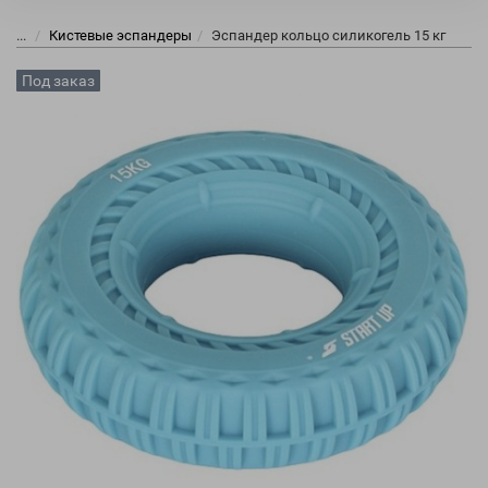
...
Кистевые эспандеры
Эспандер кольцо силикогель 15 кг
Под заказ